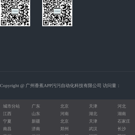
光学膜涂布机
发光二极管
拉链切断机
超声波焊接机
绕线机
钣金加工
珍珠棉型材
Copyright @ 广州香蕉APP污污自动化科技有限公司 访问量：
铝型材机架
圆锯机
城市分站
广东
北京
天津
河北
压铆螺柱
江西
山东
河南
湖北
湖南
宁夏
新疆
北京
天津
石家庄
液压配件
南昌
济南
郑州
武汉
长沙
五金压铸