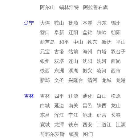
阿尔山
锡林浩特
阿拉善右旗
辽宁
大连
鞍山
抚顺
本溪
丹东
锦州
营口
阜新
辽阳
盘锦
铁岭
朝阳
葫芦岛
和平
中山
铁东
新抚
平山
元宝
古塔
站前
海州
白塔
双台子
银州
双塔
连山
沈阳
沈河
西岗
铁西
东洲
溪湖
振兴
凌河
西市
新邱
文圣
兴隆台
清河
龙城
龙港
吉林
吉林
四平
辽源
通化
白山
松原
白城
延边
南关
昌邑
铁西
龙山
东昌
浑江
宁江
洮北
延吉
长春
宽城
龙潭
铁东
西安
二道江
江源
前郭尔罗斯
镇赉
图们