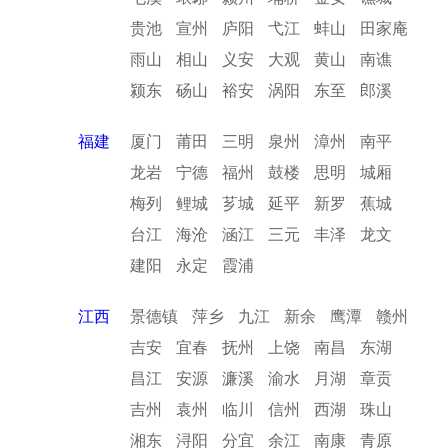
贵池
宣州
庐阳
弋江
蚌山
田家庵
雨山
相山
义安
大观
黄山
南谯
颍东
砀山
裕安
涡阳
东至
郎溪
福建
厦门
莆田
三明
泉州
漳州
南平
龙岩
宁德
福州
鼓楼
思明
城厢
梅列
鲤城
芗城
延平
新罗
蕉城
台江
海沧
涵江
三元
丰泽
龙文
建阳
永定
霞浦
江西
景德镇
萍乡
九江
新余
鹰潭
赣州
吉安
宜春
抚州
上饶
南昌
东湖
昌江
安源
濂溪
渝水
月湖
章贡
吉州
袁州
临川
信州
西湖
珠山
湘东
浔阳
分宜
余江
南康
青原