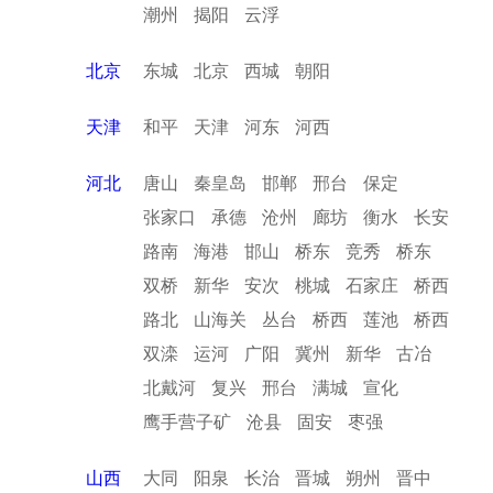
潮州
揭阳
云浮
北京
东城
北京
西城
朝阳
天津
和平
天津
河东
河西
河北
唐山
秦皇岛
邯郸
邢台
保定
张家口
承德
沧州
廊坊
衡水
长安
路南
海港
邯山
桥东
竞秀
桥东
双桥
新华
安次
桃城
石家庄
桥西
路北
山海关
丛台
桥西
莲池
桥西
双滦
运河
广阳
冀州
新华
古冶
北戴河
复兴
邢台
满城
宣化
鹰手营子矿
沧县
固安
枣强
山西
大同
阳泉
长治
晋城
朔州
晋中