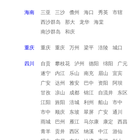
海南
三亚
三沙
儋州
海口
秀英
市辖
西沙群岛
那大
龙华
海棠
南沙群岛
和庆
重庆
重庆
重庆
万州
梁平
涪陵
城口
四川
自贡
攀枝花
泸州
德阳
绵阳
广元
遂宁
内江
乐山
南充
眉山
宜宾
广安
达州
雅安
巴中
资阳
阿坝
甘孜
凉山
成都
锦江
自流井
东区
江阳
旌阳
涪城
利州
船山
市中
市中
顺庆
东坡
翠屏
广安
通川
雨城
巴州
雁江
马尔康
康定
西昌
青羊
贡井
西区
纳溪
中江
游仙