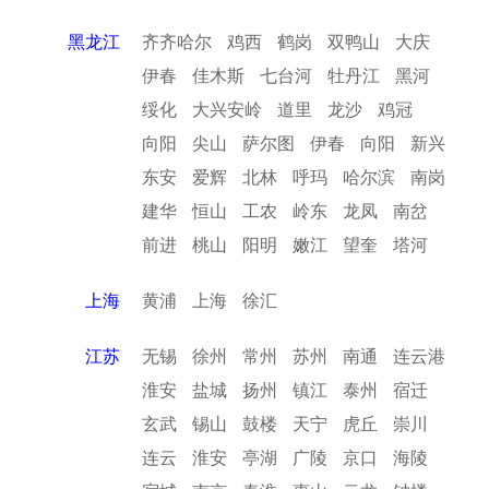
黑龙江
齐齐哈尔
鸡西
鹤岗
双鸭山
大庆
伊春
佳木斯
七台河
牡丹江
黑河
绥化
大兴安岭
道里
龙沙
鸡冠
向阳
尖山
萨尔图
伊春
向阳
新兴
东安
爱辉
北林
呼玛
哈尔滨
南岗
建华
恒山
工农
岭东
龙凤
南岔
前进
桃山
阳明
嫩江
望奎
塔河
上海
黄浦
上海
徐汇
江苏
无锡
徐州
常州
苏州
南通
连云港
淮安
盐城
扬州
镇江
泰州
宿迁
玄武
锡山
鼓楼
天宁
虎丘
崇川
连云
淮安
亭湖
广陵
京口
海陵