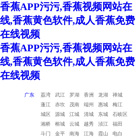
香蕉APP污污,香蕉视频网站在
线,香蕉黄色软件,成人香蕉免费
在线视频
香蕉APP污污,香蕉视频网站在
线,香蕉黄色软件,成人香蕉免费
在线视频
广东
荔湾
武江
罗湖
香洲
龙湖
禅城
蓬江
赤坎
茂南
端州
惠城
梅江
城区
源城
江城
清城
东城
石岐区
湘桥
榕城
云城
越秀
浈江
福田
斗门
金平
南海
江海
霞山
电白