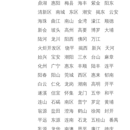
鼎湖
惠阳
梅县
海丰
紫金
阳东
清新区
南城
东区
潮安
揭东
云安
海珠
曲江
南山
金湾
濠江
顺德
新会
坡头
高州
高要
博罗
大埔
陆河
龙川
阳西
佛冈
万江
火炬开发区
饶平
揭西
新兴
天河
始兴
宝安
潮阳
三水
台山
麻章
化州
广宁
惠东
丰顺
陆丰
连平
阳春
阳山
莞城
西区
惠来
郁南
白云
仁化
龙岗
潮南
高明
开平
遂溪
信宜
怀集
龙门
五华
和平
连山
石碣
南区
普宁
罗定
黄埔
翁源
盐田
澄海
鹤山
徐闻
封开
平远
东源
连南
石龙
五桂山
番禺
乳源
龙华
南澳
恩平
廉江
德庆