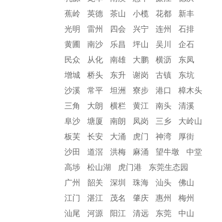
蕉岭
英德
茶山
小榄
花都
新丰
光明
雷州
四会
兴宁
连州
石排
黄圃
南沙
乐昌
坪山
吴川
企石
民众
从化
南雄
大鹏
横沥
东凤
增城
桥头
东升
谢岗
古镇
东坑
沙溪
常平
坦洲
寮步
港口
樟木头
三角
大朗
横栏
黄江
南头
清溪
阜沙
塘厦
南朗
凤岗
三乡
大岭山
板芙
长安
大涌
虎门
神湾
厚街
沙田
道滘
洪梅
麻涌
望牛墩
中堂
高埗
松山湖
虎门港
东莞生态园
广州
韶关
深圳
珠海
汕头
佛山
江门
湛江
茂名
肇庆
惠州
梅州
汕尾
河源
阳江
清远
东莞
中山