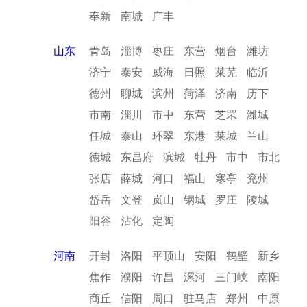
奉新
南城
广丰
山东
青岛
淄博
枣庄
东营
烟台
潍坊
济宁
泰安
威海
日照
莱芜
临沂
德州
聊城
滨州
菏泽
济南
历下
市南
淄川
市中
东营
芝罘
潍城
任城
泰山
环翠
东港
莱城
兰山
德城
东昌府
滨城
牡丹
市中
市北
张店
薛城
河口
福山
寒亭
兖州
岱岳
文登
岚山
钢城
罗庄
陵城
阳谷
沾化
定陶
河南
开封
洛阳
平顶山
安阳
鹤壁
新乡
焦作
濮阳
许昌
漯河
三门峡
南阳
商丘
信阳
周口
驻马店
郑州
中原