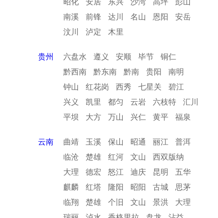
昭化
安居
东兴
沙湾
高坪
彭山
南溪
前锋
达川
名山
恩阳
安岳
汶川
泸定
木里
贵州
六盘水
遵义
安顺
毕节
铜仁
黔西南
黔东南
黔南
贵阳
南明
钟山
红花岗
西秀
七星关
碧江
兴义
凯里
都匀
云岩
六枝特
汇川
平坝
大方
万山
兴仁
黄平
福泉
云南
曲靖
玉溪
保山
昭通
丽江
普洱
临沧
楚雄
红河
文山
西双版纳
大理
德宏
怒江
迪庆
昆明
五华
麒麟
红塔
隆阳
昭阳
古城
思茅
临翔
楚雄
个旧
文山
景洪
大理
瑞丽
泸水
香格里拉
盘龙
沾益