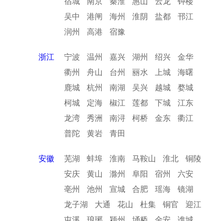
宿城
南京
秦淮
惠山
云龙
钟楼
吴中
港闸
海州
淮阴
盐都
邗江
润州
高港
宿豫
浙江
宁波
温州
嘉兴
湖州
绍兴
金华
衢州
舟山
台州
丽水
上城
海曙
鹿城
杭州
南湖
吴兴
越城
婺城
柯城
定海
椒江
莲都
下城
江东
龙湾
秀洲
南浔
柯桥
金东
衢江
普陀
黄岩
青田
安徽
芜湖
蚌埠
淮南
马鞍山
淮北
铜陵
安庆
黄山
滁州
阜阳
宿州
六安
亳州
池州
宣城
合肥
瑶海
镜湖
龙子湖
大通
花山
杜集
铜官
迎江
屯溪
琅琊
颍州
埇桥
金安
谯城