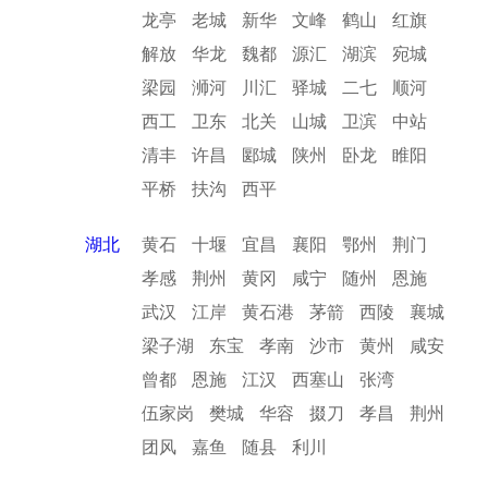
龙亭
老城
新华
文峰
鹤山
红旗
解放
华龙
魏都
源汇
湖滨
宛城
梁园
浉河
川汇
驿城
二七
顺河
西工
卫东
北关
山城
卫滨
中站
清丰
许昌
郾城
陕州
卧龙
睢阳
平桥
扶沟
西平
湖北
黄石
十堰
宜昌
襄阳
鄂州
荆门
孝感
荆州
黄冈
咸宁
随州
恩施
武汉
江岸
黄石港
茅箭
西陵
襄城
梁子湖
东宝
孝南
沙市
黄州
咸安
曾都
恩施
江汉
西塞山
张湾
伍家岗
樊城
华容
掇刀
孝昌
荆州
团风
嘉鱼
随县
利川