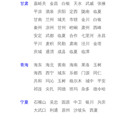
甘肃
嘉峪关
金昌
白银
天水
武威
张掖
平凉
酒泉
庆阳
定西
陇南
临夏
甘南
兰州
城关
市辖
金川
白银
秦州
凉州
甘州
崆峒
肃州
西峰
安定
武都
临夏
合作
七里河
永昌
平川
麦积
民勤
肃南
泾川
金塔
庆城
通渭
成县
临夏
临潭
青海
海东
海北
黄南
海南
果洛
玉树
海西
西宁
城东
乐都
门源
同仁
共和
玛沁
玉树
格尔木
城中
平安
祁连
尖扎
同德
班玛
杂多
德令哈
宁夏
石嘴山
吴忠
固原
中卫
银川
兴庆
大武口
利通
原州
沙坡头
西夏