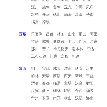
江川
施甸
鲁甸
玉龙
宁洱
凤庆
双柏
开远
砚山
勐海
漾濞
芒市
福贡
德钦
西藏
日喀则
昌都
林芝
山南
那曲
阿里
拉萨
城关
桑珠孜
卡若
巴宜
乃东
那曲
普兰
堆龙德庆
南木林
江达
工布江达
扎囊
嘉黎
札达
陕西
铜川
宝鸡
咸阳
渭南
延安
汉中
榆林
安康
商洛
西安
新城
王益
渭滨
秦都
临渭
宝塔
汉台
榆阳
汉滨
商州
碑林
印台
金台
杨陵
华州
安塞
南郑
横山
汉阴
洛南