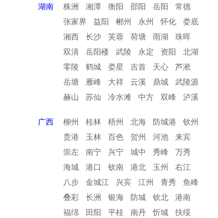
湖南
株洲
湘潭
衡阳
邵阳
岳阳
常德
张家界
益阳
郴州
永州
怀化
娄底
湘西
长沙
芙蓉
荷塘
雨湖
珠晖
双清
岳阳楼
武陵
永定
资阳
北湖
零陵
鹤城
娄星
吉首
天心
芦淞
岳塘
雁峰
大祥
云溪
鼎城
武陵源
赫山
苏仙
冷水滩
中方
双峰
泸溪
广西
柳州
桂林
梧州
北海
防城港
钦州
贵港
玉林
百色
贺州
河池
来宾
崇左
南宁
兴宁
城中
秀峰
万秀
海城
港口
钦南
港北
玉州
右江
八步
金城江
兴宾
江州
青秀
鱼峰
叠彩
长洲
银海
防城
钦北
港南
福绵
田阳
平桂
南丹
忻城
扶绥