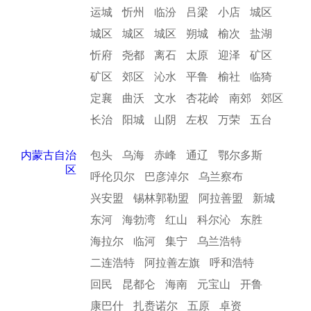
运城
忻州
临汾
吕梁
小店
城区
城区
城区
城区
朔城
榆次
盐湖
忻府
尧都
离石
太原
迎泽
矿区
矿区
郊区
沁水
平鲁
榆社
临猗
定襄
曲沃
文水
杏花岭
南郊
郊区
长治
阳城
山阴
左权
万荣
五台
内蒙古自治
包头
乌海
赤峰
通辽
鄂尔多斯
区
呼伦贝尔
巴彦淖尔
乌兰察布
兴安盟
锡林郭勒盟
阿拉善盟
新城
东河
海勃湾
红山
科尔沁
东胜
海拉尔
临河
集宁
乌兰浩特
二连浩特
阿拉善左旗
呼和浩特
回民
昆都仑
海南
元宝山
开鲁
康巴什
扎赉诺尔
五原
卓资