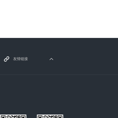
香蕉黄色软件厂家
友情链接
塑胶原料
电热管
typec母座
微型电机
REACH认证