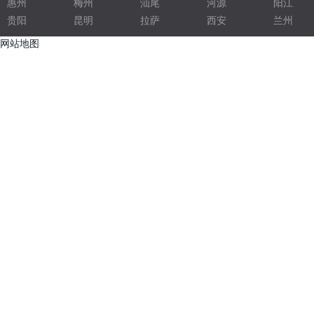
惠州
梅州
汕尾
河源
阳江
贵阳
昆明
拉萨
西安
兰州
电子灌封胶
网站地图
光学净化车间