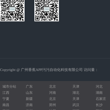
光学膜涂布机
发光二极管
拉链切断机
超声波焊接机
绕线机
钣金加工
珍珠棉型材
Copyright @ 广州香蕉APP污污自动化科技有限公司 访问量：
铝型材机架
圆锯机
城市分站
广东
北京
天津
河北
压铆螺柱
江西
山东
河南
湖北
湖南
宁夏
新疆
北京
天津
石家庄
液压配件
南昌
济南
郑州
武汉
长沙
五金压铸