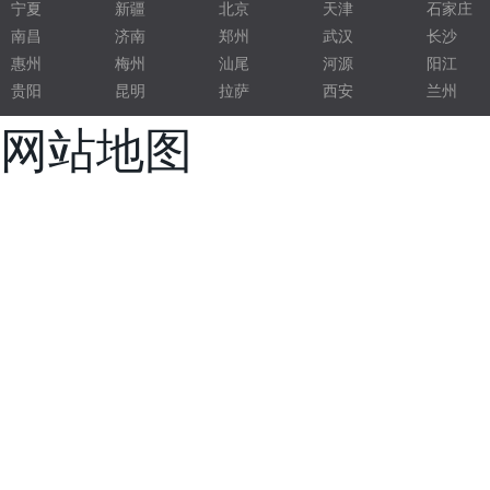
宁夏
新疆
北京
天津
石家庄
液压配件
南昌
济南
郑州
武汉
长沙
五金压铸
惠州
梅州
汕尾
河源
阳江
贵阳
昆明
拉萨
西安
兰州
电子灌封胶
网站地图
光学净化车间