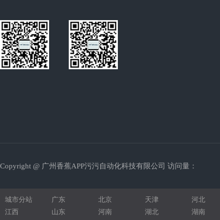
REACH认证
光学膜涂布机
发光二极管
拉链切断机
超声波焊接机
绕线机
钣金加工
珍珠棉型材
Copyright @ 广州香蕉APP污污自动化科技有限公司 访问量：
铝型材机架
圆锯机
城市分站
广东
北京
天津
河北
压铆螺柱
江西
山东
河南
湖北
湖南