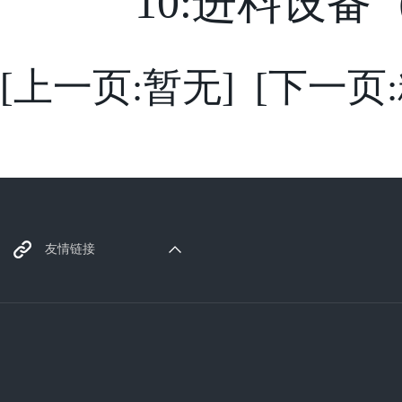
10:进料设备（振动
[上一页:暂无]
[下一页
香蕉黄色软件厂家
友情链接
塑胶原料
电热管
typec母座
微型电机